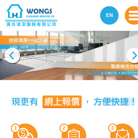
EN
1
2
3