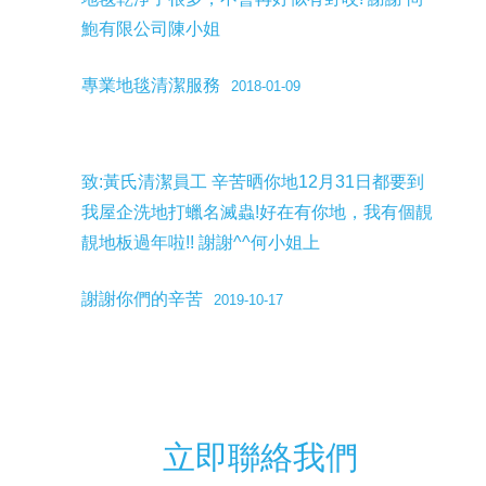
鮑有限公司陳小姐
專業地毯清潔服務
2018-01-09
致:黃氏清潔員工 辛苦晒你地12月31日都要到
我屋企洗地打蠟名滅蟲!好在有你地，我有個靚
靚地板過年啦!! 謝謝^^何小姐上
謝謝你們的辛苦
2019-10-17
立即聯絡我們