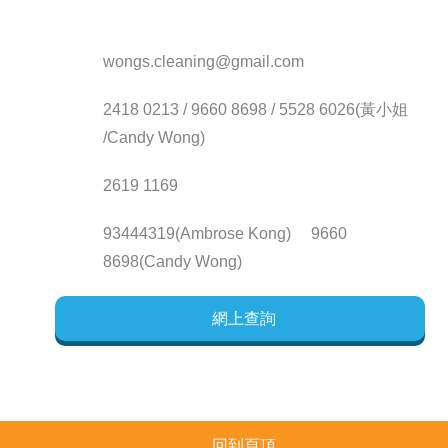
wongs.cleaning@gmail.com
2418 0213 / 9660 8698 / 5528 6026(黃小姐
/Candy Wong)
2619 1169
93444319(Ambrose Kong) 9660
8698(Candy Wong)
網上查詢
回到頁頂